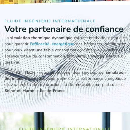
FLUIDE INGÉNIERIE INTERNATIONALE
Votre partenaire de confiance
La
simulation thermique dynamique
est une méthode essentielle
pour garantir
l’efficacité énergétique
des bâtiments, notamment
pour ceux visant une faible consommation d’énergie ou même une
absence totale de consommation (bâtiments à énergie positive ou
passive).
Chez
F2I TECH
, nous proposons des services de
simulation
thermique dynamique
pour optimiser la performance énergétique
de vos projets de construction ou de rénovation, en particulier en
Seine-et-Marne
et
Île-de-France
.
FLUIDE INGÉNIERIE INTERNATIONALE