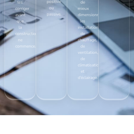
positive
les
de
ou
corriger
mieux
passive.
avant
dimensionner
que
les
la
installations
construction
de
ne
chauffage,
commence.
de
ventilation,
de
climatisation,
et
d’éclairage.