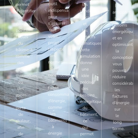
outil
permet
les
En
indispensable
d’identifier
conditions
anticipant
pour
les
d’occupation
les
s’assurer
éventuels
et
besoins
que
points
les
énergétiques
votre
faibles
facteurs
et en
projet
du
climatiques,
optimisant
respecte
bâtiment,
cette
la
les
comme
simulation
conception,
normes
des
donne
vous
de
ponts
une
pouvez
construction
thermiques
idée
réduire
à
ou
précise
considérable
faible
des
des
les
consommation
zones
besoins
factures
d’énergie,
de
énergétiques
d’énergie
comme
perte
du
sur
les
de
bâtiment,
le
bâtiments
chaleur,
ce
long
à
afin
qui
terme.
énergie
de
permet