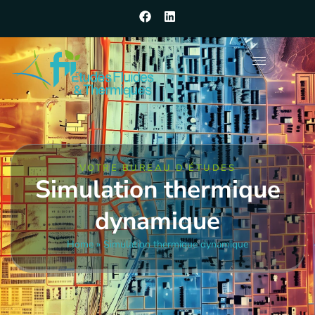
VOTRE BUREAU D'ÉTUDES
Simulation thermique
dynamique
Home
»
Simulation thermique dynamique