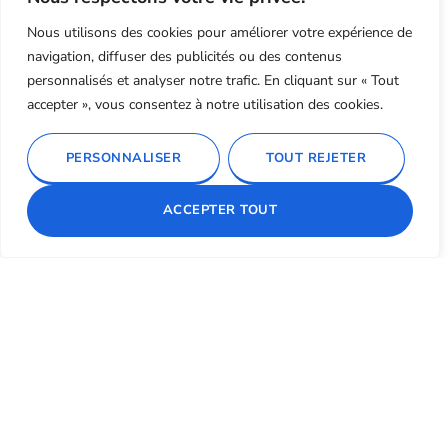
aux libertés. Loi n° 2004-575 du 21 juin 2004 pour la confiance dans
l’économie numérique.
Nous utilisons des cookies pour améliorer votre expérience de
navigation, diffuser des publicités ou des contenus
11. Lexique.
personnalisés et analyser notre trafic. En cliquant sur « Tout
accepter », vous consentez à notre utilisation des cookies.
Utilisateur : Internaute se connectant, utilisant le site susnommé.
Informations personnelles : « les informations qui permettent, sous
quelque forme que ce soit, directement ou non, l’identification des
PERSONNALISER
TOUT REJETER
personnes physiques auxquelles elles s’appliquent » (article 4 de la
loi n° 78-17 du 6 janvier 1978).
ACCEPTER TOUT
Bureau d’étude thermique, fluides et maîtrise d’œuvre
énergétique en Seine-et-Marne