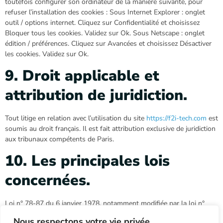
toutefois configurer son ordinateur de la manière suivante, pour
refuser l’installation des cookies : Sous Internet Explorer : onglet
outil / options internet. Cliquez sur Confidentialité et choisissez
Bloquer tous les cookies. Validez sur Ok. Sous Netscape : onglet
édition / préférences. Cliquez sur Avancées et choisissez Désactiver
les cookies. Validez sur Ok.
9. Droit applicable et
attribution de juridiction.
Tout litige en relation avec l’utilisation du site
https://f2i-tech.com
est
soumis au droit français. Il est fait attribution exclusive de juridiction
aux tribunaux compétents de Paris.
10. Les principales lois
concernées.
Loi n° 78-87 du 6 janvier 1978, notamment modifiée par la loi n°
2004-801 du 6 août 2004 relative à l’informatique, aux fichiers et
Nous respectons votre vie privée.