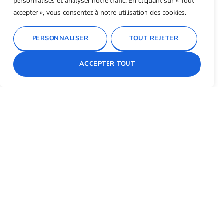
personnalisés et analyser notre trafic. En cliquant sur « Tout
transparence aux autorités concernés afin de déterminer l’ampleur
accepter », vous consentez à notre utilisation des cookies.
des fuites constatées.
Les services tiers qui nous transmettent des données
Tous services tiers qui nous transmettent des informations se
PERSONNALISER
TOUT REJETER
trouvent dans l’obligation de se conformer au Règlement Général de
Protection des Données (RGPD). Les services tiers doivent respecter
ACCEPTER TOUT
les normes et les règles de traitement et de sécurité.
Entrée en vigueur
La présente charte est entrée en vigueur le 25 Mai 2018.
Bureau d’étude thermique, fluides et maîtrise d’œuvre