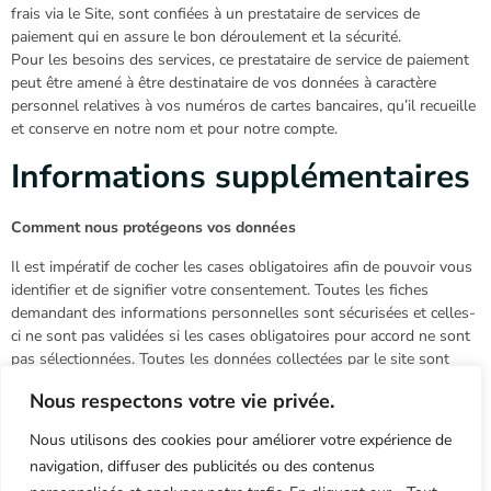
frais via le Site, sont confiées à un prestataire de services de
paiement qui en assure le bon déroulement et la sécurité.
Pour les besoins des services, ce prestataire de service de paiement
peut être amené à être destinataire de vos données à caractère
personnel relatives à vos numéros de cartes bancaires, qu’il recueille
et conserve en notre nom et pour notre compte.
Informations supplémentaires
Comment nous protégeons vos données
Il est impératif de cocher les cases obligatoires afin de pouvoir vous
identifier et de signifier votre consentement. Toutes les fiches
demandant des informations personnelles sont sécurisées et celles-
ci ne sont pas validées si les cases obligatoires pour accord ne sont
pas sélectionnées. Toutes les données collectées par le site sont
conservées sur un serveur sécurisé.
Nous respectons votre vie privée.
Procédures mises en œuvre en cas de fuite de données
Nous utilisons des cookies pour améliorer votre expérience de
En cas de fuites de données, les personnes concernées ainsi que la
navigation, diffuser des publicités ou des contenus
CNIL sont immédiatement informées. Tout est communiqué dans la