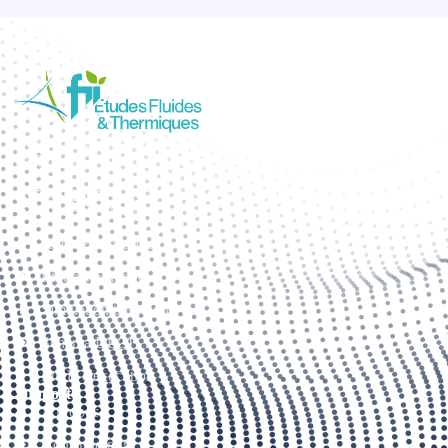
Bureau d’étude thermique, fluides et maîtrise d’œuvre énergétique
en Seine-et-Marne
Accès rapide
Étude de fluide
Audit énergétique
Étude thermique
Simulation thermique
Schéma DECI
Étude d'exécution
Support
A propos
Nous rejoindre