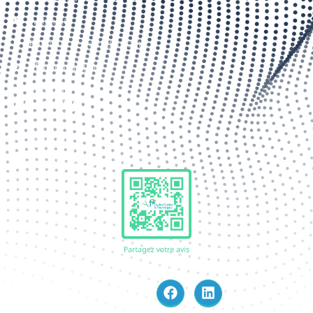
Actualités
Politique de confidentialité
Mentions légales
Sitemap
Infos pratiques
03 66 88 21 06
f2i@f2itech.com
5 Boulevard Maupéou, 89100, Sens
TOUT DROIT RÉSERVÉ.
FII. SITE INTERNET CRÉÉ
PAR AZAPP