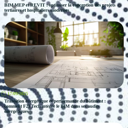
BIM MEP et REVIT : optimiser la conception des projets
tertiaires et hospitaliers modernes
17/09/2025
Transition énergétique et performance du bâtiment :
comment F2I Tech intègre le BIM dans ses audits
énergétiques