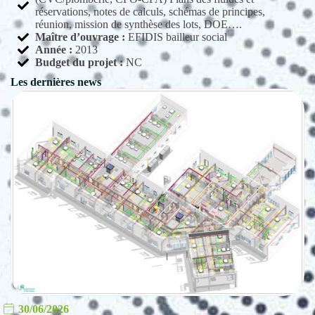
réservations, notes de calculs, schémas de principes,
réunion, mission de synthèse des lots, DOE….
Maître d’ouvrage :
EFIDIS bailleur social
Année :
2013
Budget du projet :
NC
Les dernières news
30/06/2026